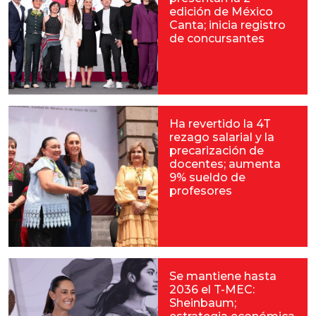
edición de México
Canta; inicia registro
de concursantes
Ha revertido la 4T
rezago salarial y la
precarización de
docentes; aumenta
9% sueldo de
profesores
Se mantiene hasta
2036 el T-MEC:
Sheinbaum;