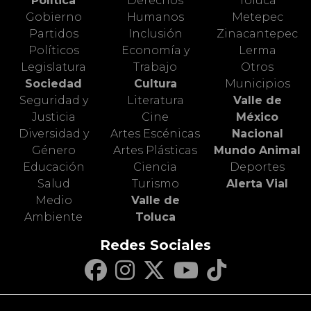
Política
Derechos
Toluca
Gobierno
Humanos
Metepec
Partidos
Inclusión
Zinacantepec
Políticos
Economía y
Lerma
Legislatura
Trabajo
Otros
Sociedad
Cultura
Municipios
Seguridad y
Literatura
Valle de
Justicia
Cine
México
Diversidad y
Artes Escénicas
Nacional
Género
Artes Plásticas
Mundo Animal
Educación
Ciencia
Deportes
Salud
Turismo
Alerta Vial
Medio
Valle de
Ambiente
Toluca
Redes Sociales