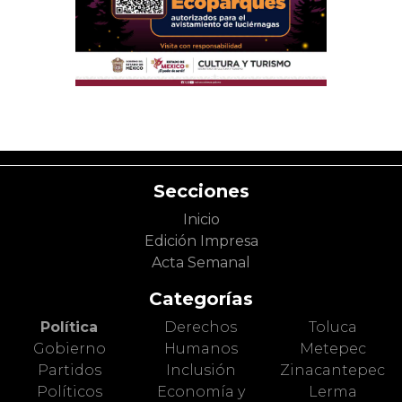
Secciones
Inicio
Edición Impresa
Acta Semanal
Categorías
Política
Derechos
Toluca
Gobierno
Humanos
Metepec
Partidos
Inclusión
Zinacantepec
Políticos
Economía y
Lerma