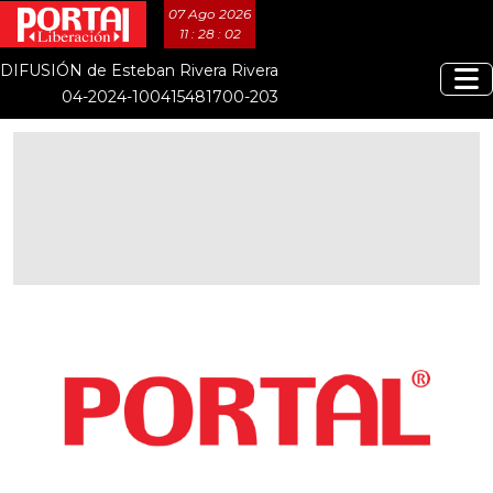
07 Ago 2026
11 : 28 : 03
DIFUSIÓN de Esteban Rivera Rivera
04-2024-100415481700-203