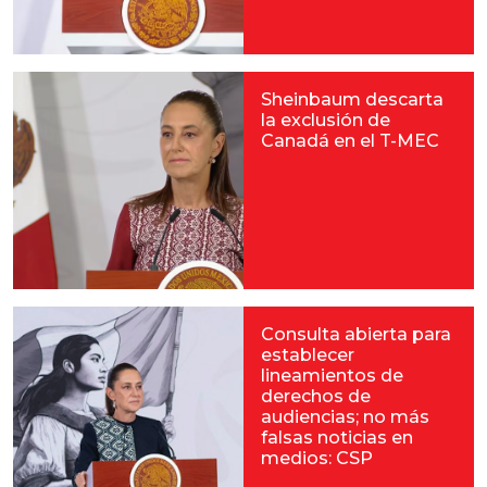
Sheinbaum descarta
la exclusión de
Canadá en el T-MEC
Consulta abierta para
establecer
lineamientos de
derechos de
audiencias; no más
falsas noticias en
medios: CSP