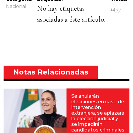
Nacional
No hay etiquetas
1497
asociadas a éste artículo.
Notas Relacionadas
Se anularán
elecciones en caso de
intervención
extranjera, se aplazará
la elección judicial y
se impedirán
candidatos criminales