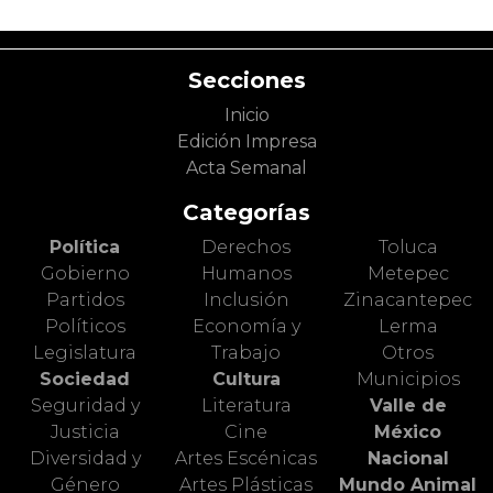
Secciones
Inicio
Edición Impresa
Acta Semanal
Categorías
Política
Derechos
Toluca
Gobierno
Humanos
Metepec
Partidos
Inclusión
Zinacantepec
Políticos
Economía y
Lerma
Legislatura
Trabajo
Otros
Sociedad
Cultura
Municipios
Seguridad y
Literatura
Valle de
Justicia
Cine
México
Diversidad y
Artes Escénicas
Nacional
Género
Artes Plásticas
Mundo Animal