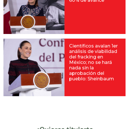
60% de avance
Científicos avalan 1er
análisis de viabilidad
del fracking en
México; no se hará
nada sin la
aprobación del
pueblo: Sheinbaum