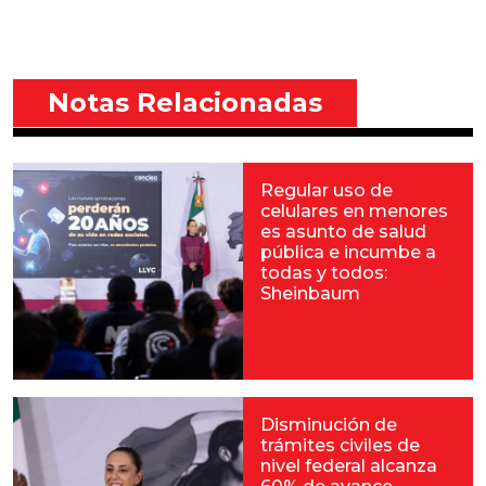
Notas Relacionadas
Regular uso de
celulares en menores
es asunto de salud
pública e incumbe a
todas y todos:
Sheinbaum
Disminución de
trámites civiles de
nivel federal alcanza