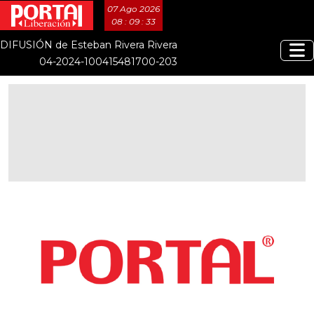
07 Ago 2026
08 : 09 : 33
DIFUSIÓN de Esteban Rivera Rivera
04-2024-100415481700-203