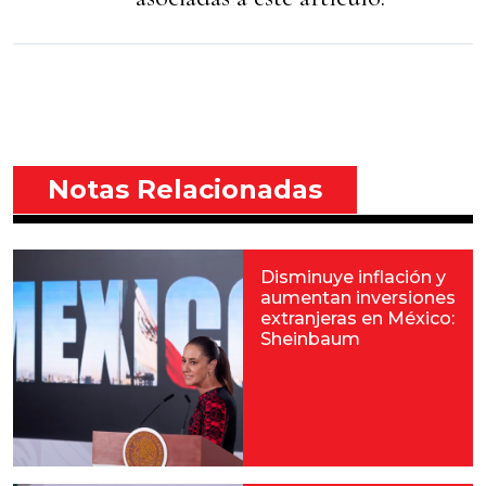
Notas Relacionadas
Disminuye inflación y
aumentan inversiones
extranjeras en México:
Sheinbaum