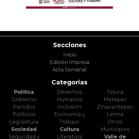
Secciones
Inicio
Edición Impresa
Acta Semanal
Categorías
Política
Derechos
Toluca
Gobierno
Humanos
Metepec
Partidos
Inclusión
Zinacantepec
Políticos
Economía y
Lerma
Legislatura
Trabajo
Otros
Sociedad
Cultura
Municipios
Seguridad y
Literatura
Valle de