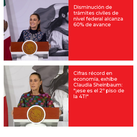
Disminución de
trámites civiles de
nivel federal alcanza
60% de avance
Cifras récord en
economía, exhibe
Claudia Sheinbaum:
"¡ese es el 2º piso de
la 4T!"