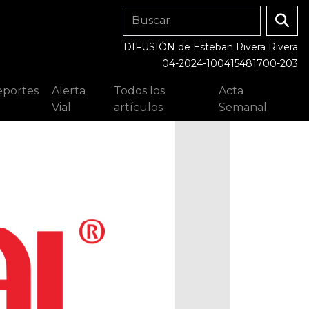
DIFUSIÓN de Esteban Rivera Rivera
04-2024-100415481700-203
portes
Alerta
Todos los
Acta
Vial
artículos
Semanal