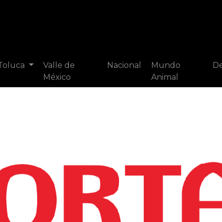
 Toluca
Valle de
Nacional
Mundo
De
México
Animal