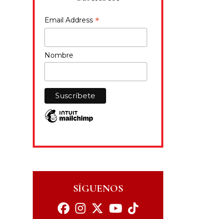
*
Email Address
Nombre
SÍGUENOS