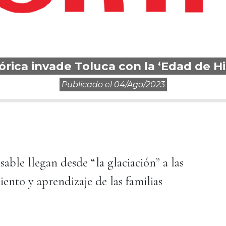
ica invade Toluca con la ‘Edad de Hi
Publicado el
04/ago/2023
able llegan desde “la glaciación” a las
iento y aprendizaje de las familias