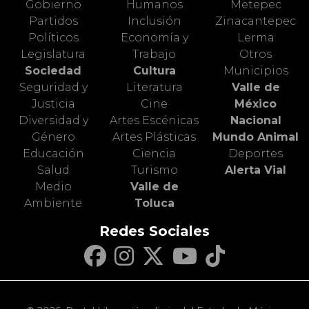
Gobierno
Humanos
Metepec
Partidos
Inclusión
Zinacantepec
Políticos
Economía y
Lerma
Legislatura
Trabajo
Otros
Sociedad
Cultura
Municipios
Seguridad y
Literatura
Valle de
Justicia
Cine
México
Diversidad y
Artes Escénicas
Nacional
Género
Artes Plásticas
Mundo Animal
Educación
Ciencia
Deportes
Salud
Turismo
Alerta Vial
Medio
Valle de
Ambiente
Toluca
Redes Sociales