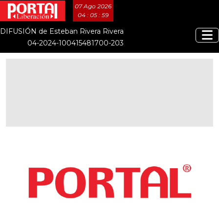
07 Ago 2026
04 : 06 : 00
DIFUSIÓN de Esteban Rivera Rivera
04-2024-100415481700-203