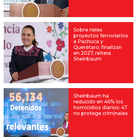
Sobre rieles
proyectos ferroviarios
a Pachuca y
Querétaro; finalizan
en 2027, reitera
Sheinbaum
Sheinbaum ha
reducido en 46% los
homicidios diarios: 4T
no protege criminales