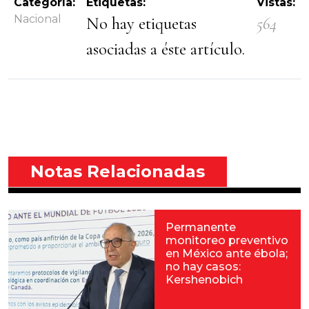
Categoría:
Etiquetas:
Vistas:
Nacional
No hay etiquetas
564
asociadas a éste artículo.
Notas Relacionadas
Permanente
monitoreo preventivo
en México ante ébola;
no hay casos:
Kershenobich