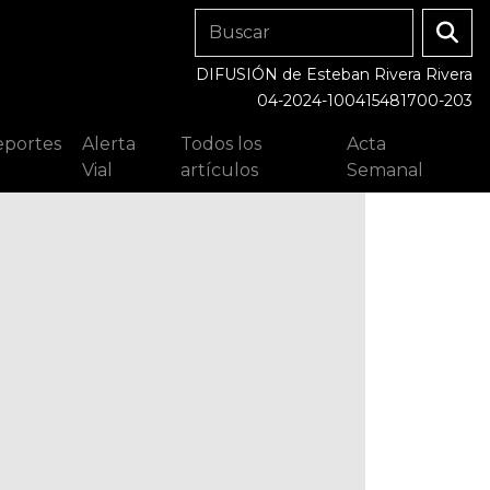
DIFUSIÓN de Esteban Rivera Rivera
04-2024-100415481700-203
portes
Alerta
Todos los
Acta
Vial
artículos
Semanal