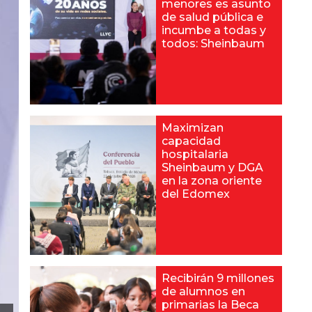
menores es asunto
de salud pública e
incumbe a todas y
todos: Sheinbaum
Maximizan
capacidad
hospitalaria
Sheinbaum y DGA
en la zona oriente
del Edomex
Recibirán 9 millones
de alumnos en
primarias la Beca