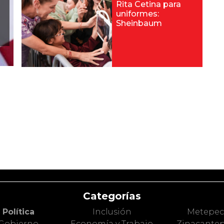
Rita Cetina para
uniformes:
Sheinbaum
Categorías
Política
Inclusión
Metepe
Gobierno
Economía y Trabajo
Zinacante