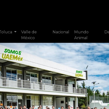
 Toluca
Valle de
Nacional
Mundo
De
México
Animal