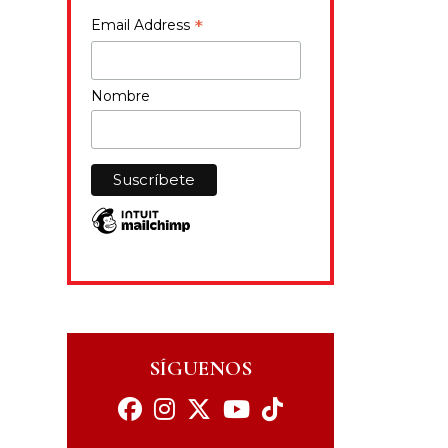
*
Email Address
Nombre
SÍGUENOS