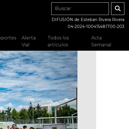
DIFUSIÓN de Esteban Rivera Rivera
04-2024-100415481700-203
portes
Alerta
Todos los
Acta
Vial
artículos
Semanal