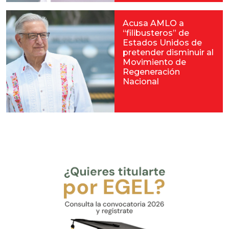
Acusa AMLO a
“filibusteros” de
Estados Unidos de
pretender disminuir al
Movimiento de
Regeneración
Nacional