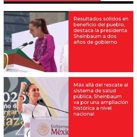
Resultados sólidos en
beneficio del pueblo,
destaca la presidenta
Sheinbaum a dos
años de gobierno
Más allá del rescate al
sistema de salud
pública, Sheinbaum
va por una ampliación
histórica a nivel
nacional