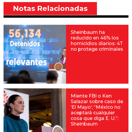
Notas Relacionadas
Sheinbaum ha
reducido en 46% los
homicidios diarios: 4T
no protege criminales
Miente FBI o Ken
Salazar sobre caso de
‘El Mayo’; “México no
aceptará cualquier
cosa que diga E. U.”:
Sheinbaum