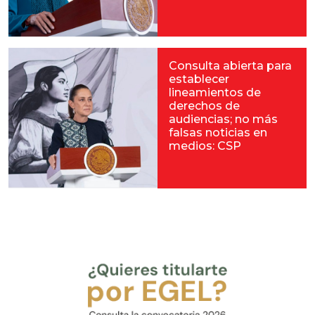
Consulta abierta para
establecer
lineamientos de
derechos de
audiencias; no más
falsas noticias en
medios: CSP