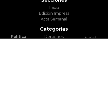
Inicio
Edición Impresa
Acta Semanal
Categorías
Política
Derechos
Toluca
Gobierno
Humanos
Metepec
Partidos
Inclusión
Zinacantepec
Políticos
Economía y
Lerma
Legislatura
Trabajo
Otros
Sociedad
Cultura
Municipios
Seguridad y
Literatura
Valle de
Justicia
Cine
México
Diversidad y
Artes Escénicas
Nacional
Género
Artes Plásticas
Mundo Animal
Educación
Ciencia
Deportes
Salud
Turismo
Alerta Vial
Medio
Valle de