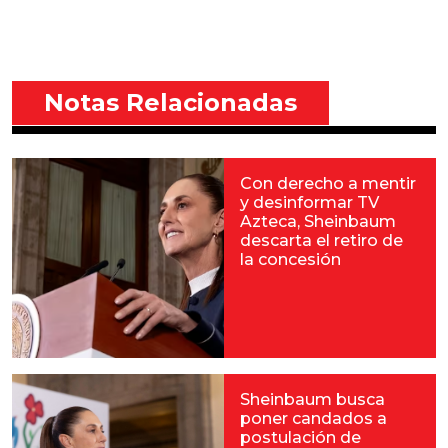
Notas Relacionadas
Con derecho a mentir
y desinformar TV
Azteca, Sheinbaum
descarta el retiro de
la concesión
Sheinbaum busca
poner candados a
postulación de