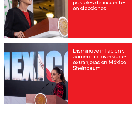
posibles delincuentes
en elecciones
Disminuye inflación y
aumentan inversiones
extranjeras en México:
Sheinbaum