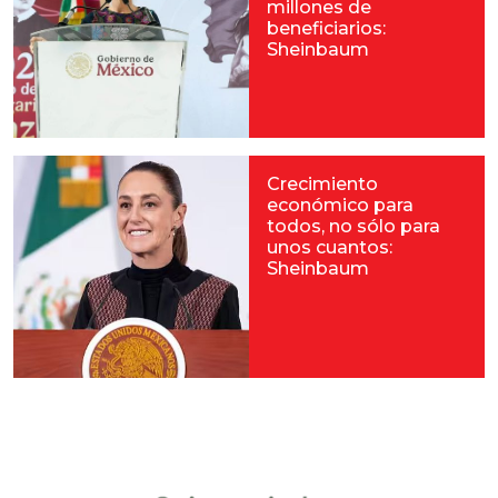
millones de
beneficiarios:
Sheinbaum
Crecimiento
económico para
todos, no sólo para
unos cuantos:
Sheinbaum