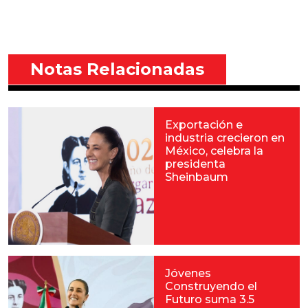
Notas Relacionadas
Exportación e
industria crecieron en
México, celebra la
presidenta
Sheinbaum
Jóvenes
Construyendo el
Futuro suma 3.5