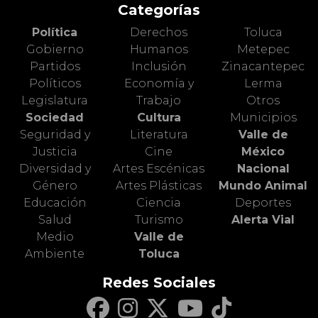
Categorías
Política
Derechos
Toluca
Gobierno
Humanos
Metepec
Partidos
Inclusión
Zinacantepec
Políticos
Economía y
Lerma
Legislatura
Trabajo
Otros
Sociedad
Cultura
Municipios
Seguridad y
Literatura
Valle de
Justicia
Cine
México
Diversidad y
Artes Escénicas
Nacional
Género
Artes Plásticas
Mundo Animal
Educación
Ciencia
Deportes
Salud
Turismo
Alerta Vial
Medio
Valle de
Ambiente
Toluca
Redes Sociales