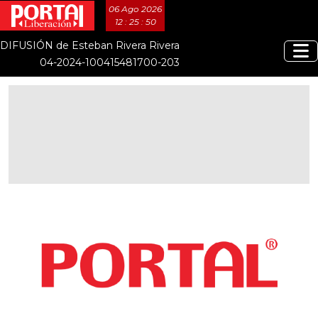
06 Ago 2026
12 : 25 : 50
DIFUSIÓN de Esteban Rivera Rivera
04-2024-100415481700-203