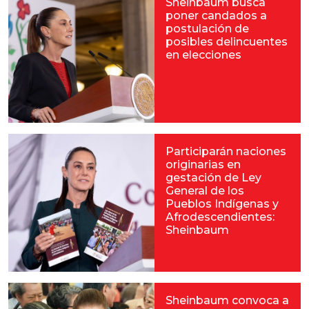
Sheinbaum busca
poner candados a
postulación de
posibles delincuentes
en elecciones
Participarán naciones
originarias en
gestación de Ley
General de los
Pueblos Indígenas y
Afrodescendientes:
Sheinbaum
Sheinbaum convoca a