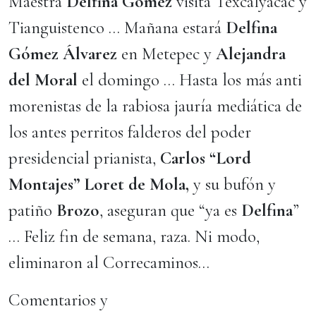
Maestra
Delfina Gómez
visita Texcalyacac y
Tianguistenco … Mañana estará
Delfina
Gómez Álvarez
en Metepec y
Alejandra
del Moral
el domingo … Hasta los más anti
morenistas de la rabiosa jauría mediática de
los antes perritos falderos del poder
presidencial prianista,
Carlos “Lord
Montajes” Loret de Mola,
y su bufón y
patiño
Brozo
, aseguran que “ya es
Delfina
”
… Feliz fin de semana, raza. Ni modo,
eliminaron al Correcaminos…
Comentarios y