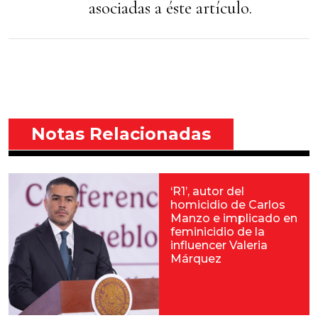
asociadas a éste artículo.
Notas Relacionadas
‘R1’, autor del
homicidio de Carlos
Manzo e implicado en
feminicidio de la
influencer Valeria
Márquez