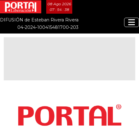
08 Ago 2026
07 : 54 : 39
DIFUSIÓN de Esteban Rivera Rivera
04-2024-100415481700-203