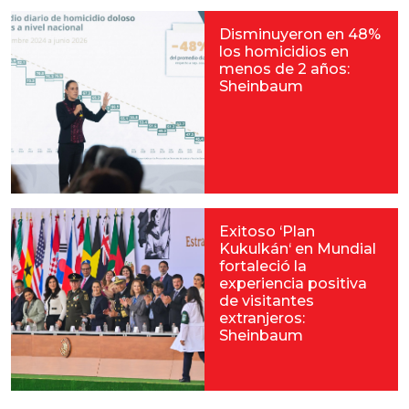
Disminuyeron en 48%
los homicidios en
menos de 2 años:
Sheinbaum
Exitoso ‘Plan
Kukulkán‘ en Mundial
fortaleció la
experiencia positiva
de visitantes
extranjeros:
Sheinbaum