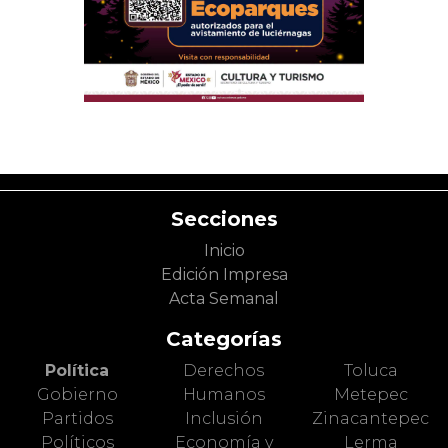
Secciones
Inicio
Edición Impresa
Acta Semanal
Categorías
Política
Derechos
Toluca
Gobierno
Humanos
Metepec
Partidos
Inclusión
Zinacantepec
Políticos
Economía y
Lerma