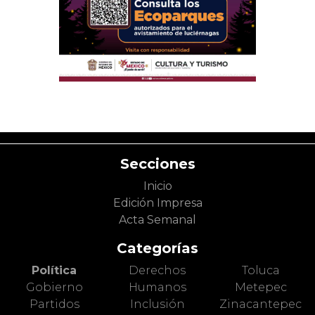
Secciones
Inicio
Edición Impresa
Acta Semanal
Categorías
Política
Derechos
Toluca
Gobierno
Humanos
Metepec
Partidos
Inclusión
Zinacantepec