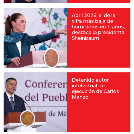
Abril 2026, el de la
cifra más baja de
homicidios en 11 años,
destaca la presidenta
Sheinbaum
Detenido autor
intelectual de
ejecución de Carlos
Manzo