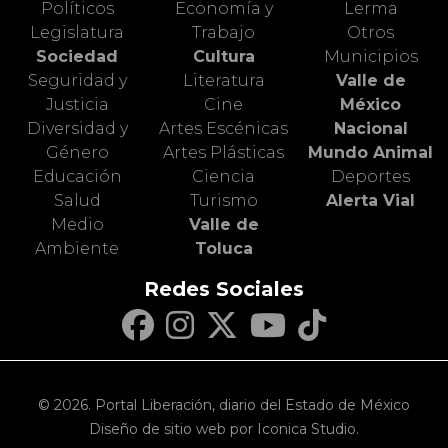
Políticos
Economía y
Lerma
Legislatura
Trabajo
Otros
Sociedad
Cultura
Municipios
Seguridad y
Literatura
Valle de
Justicia
Cine
México
Diversidad y
Artes Escénicas
Nacional
Género
Artes Plásticas
Mundo Animal
Educación
Ciencia
Deportes
Salud
Turismo
Alerta Vial
Medio
Valle de
Ambiente
Toluca
Redes Sociales
© 2026. Portal Liberación, diario del Estado de México
Diseño de sitio web por Iconica Studio.