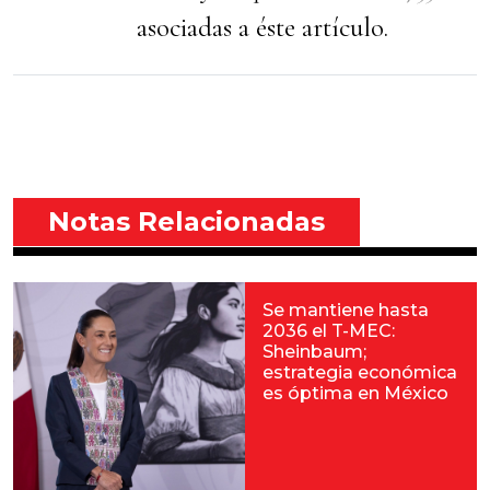
asociadas a éste artículo.
Notas Relacionadas
Se mantiene hasta
2036 el T-MEC:
Sheinbaum;
estrategia económica
es óptima en México