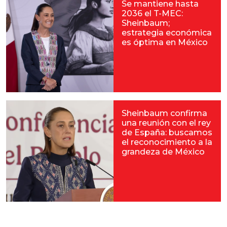
Se mantiene hasta
2036 el T-MEC:
Sheinbaum;
estrategia económica
es óptima en México
Sheinbaum confirma
una reunión con el rey
de España: buscamos
el reconocimiento a la
grandeza de México