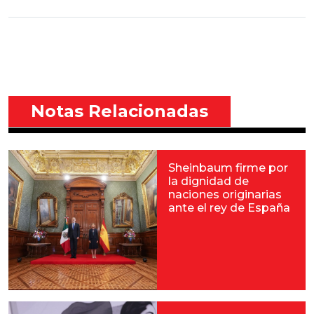
Notas Relacionadas
Sheinbaum firme por
la dignidad de
naciones originarias
ante el rey de España