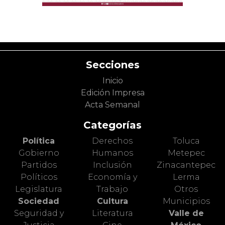
Secciones
Inicio
Edición Impresa
Acta Semanal
Categorías
Política
Derechos
Toluca
Gobierno
Humanos
Metepec
Partidos
Inclusión
Zinacantepec
Políticos
Economía y
Lerma
Legislatura
Trabajo
Otros
Sociedad
Cultura
Municipios
Seguridad y
Literatura
Valle de