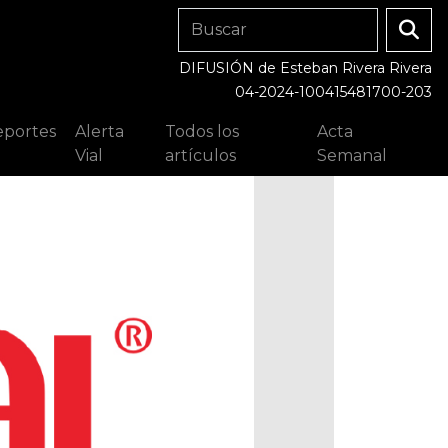
DIFUSIÓN de Esteban Rivera Rivera
04-2024-100415481700-203
portes
Alerta
Todos los
Acta
Vial
artículos
Semanal