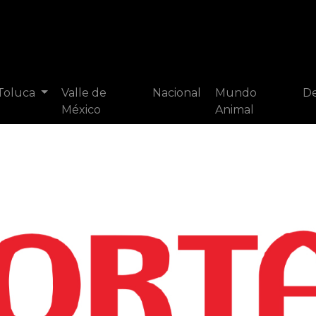
 Toluca
Valle de
Nacional
Mundo
De
México
Animal