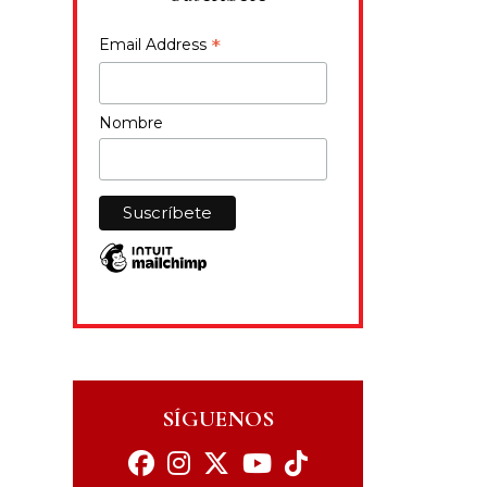
*
Email Address
Nombre
SÍGUENOS