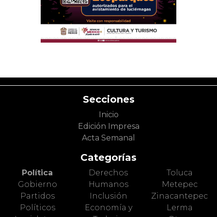
Secciones
Inicio
Edición Impresa
Acta Semanal
Categorías
Política
Derechos
Toluca
Gobierno
Humanos
Metepec
Partidos
Inclusión
Zinacantepec
Políticos
Economía y
Lerma