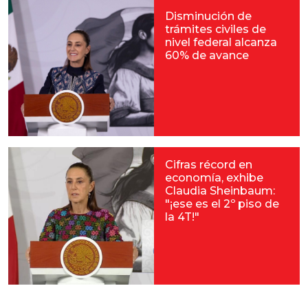
Disminución de
trámites civiles de
nivel federal alcanza
60% de avance
Cifras récord en
economía, exhibe
Claudia Sheinbaum:
"¡ese es el 2º piso de
la 4T!"