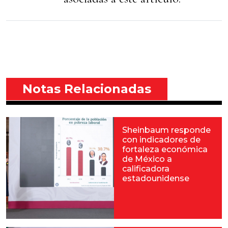
Notas Relacionadas
Sheinbaum responde
con indicadores de
fortaleza económica
de México a
calificadora
estadounidense