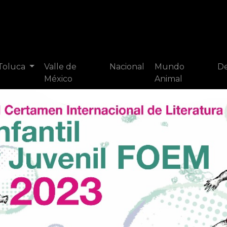
 Toluca
Valle de
Nacional
Mundo
De
México
Animal