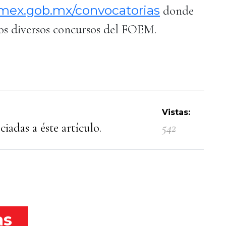
omex.gob.mx/convocatorias
donde
los diversos concursos del FOEM.
Vistas:
iadas a éste artículo.
542
as