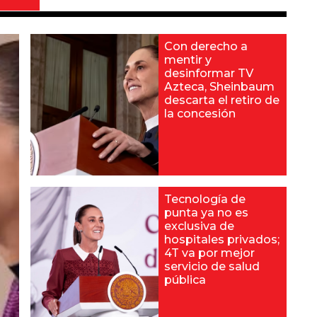
Con derecho a
mentir y
desinformar TV
Azteca, Sheinbaum
descarta el retiro de
la concesión
Tecnología de
punta ya no es
exclusiva de
hospitales privados;
4T va por mejor
servicio de salud
pública