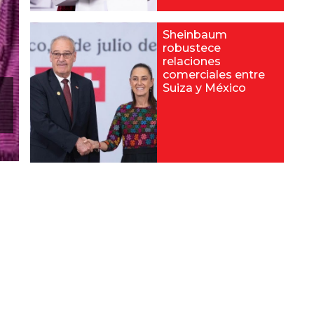
Sheinbaum
robustece
relaciones
comerciales entre
Suiza y México