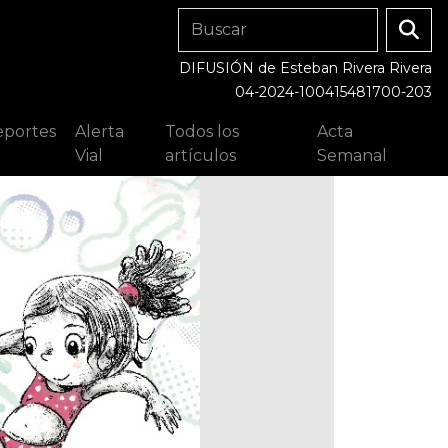
DIFUSIÓN de Esteban Rivera Rivera
04-2024-100415481700-203
portes
Alerta
Todos los
Acta
Vial
artículos
Semanal