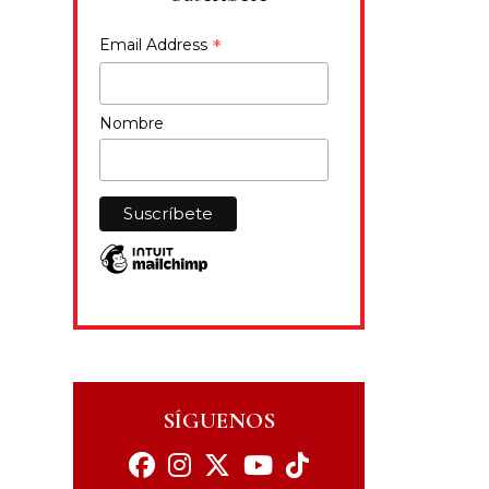
*
Email Address
Nombre
SÍGUENOS