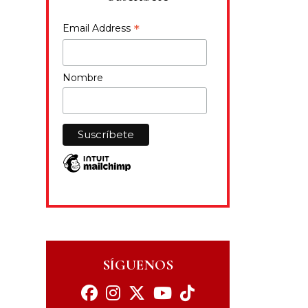
*
Email Address
Nombre
SÍGUENOS