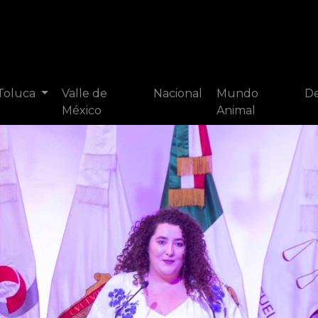
 Toluca
Valle de
Nacional
Mundo
De
México
Animal