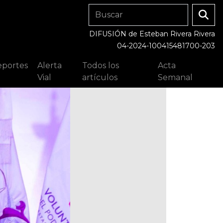
DIFUSIÓN de Esteban Rivera Rivera
04-2024-100415481700-203
portes
Alerta
Todos los
Acta
Vial
artículos
Semanal