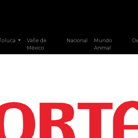
 Toluca
Valle de
Nacional
Mundo
De
México
Animal