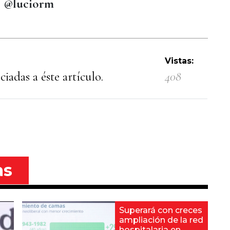
ciorm
Vistas:
iadas a éste artículo.
408
as
Superará con creces
ampliación de la red
hospitalaria en