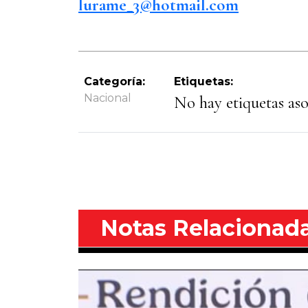
lurame_3@hotmail.com
@lu
Categoría:
Etiquetas:
Nacional
No hay etiquetas asoc
Notas Relacionad