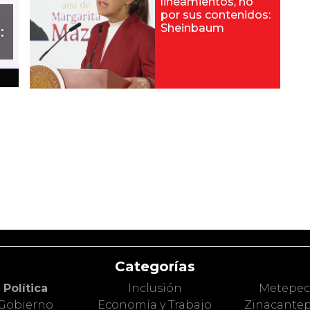
lineamientos, no
por sus contenidos:
Sheinbaum
:
Categorías
Política
Inclusión
Metepe
Gobierno
Economía y Trabajo
Zinacante