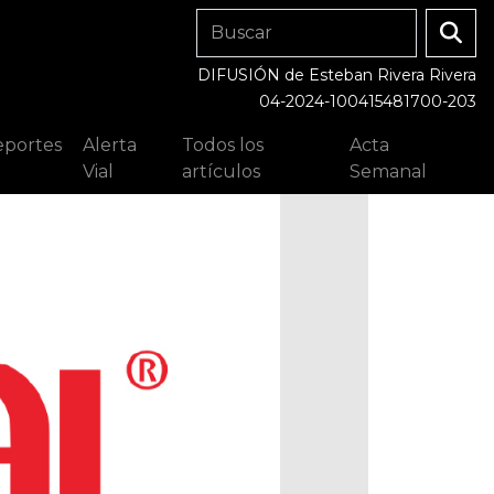
DIFUSIÓN de Esteban Rivera Rivera
04-2024-100415481700-203
portes
Alerta
Todos los
Acta
Vial
artículos
Semanal