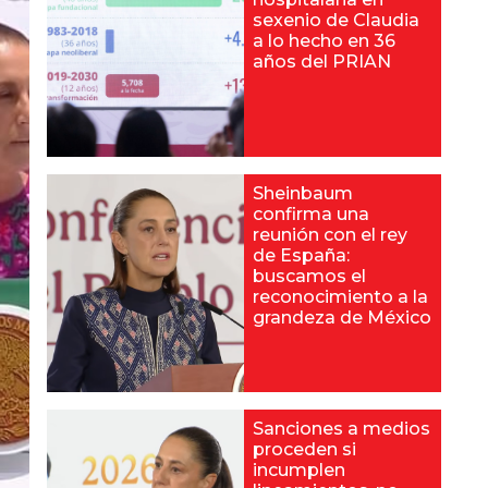
sexenio de Claudia
a lo hecho en 36
años del PRIAN
Sheinbaum
confirma una
reunión con el rey
de España:
buscamos el
reconocimiento a la
grandeza de México
Sanciones a medios
proceden si
incumplen