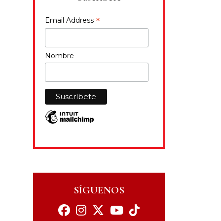
*
Email Address
Nombre
SÍGUENOS