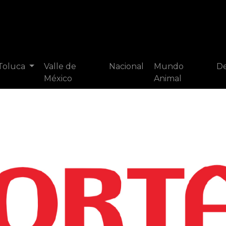
 Toluca
Valle de
Nacional
Mundo
De
México
Animal