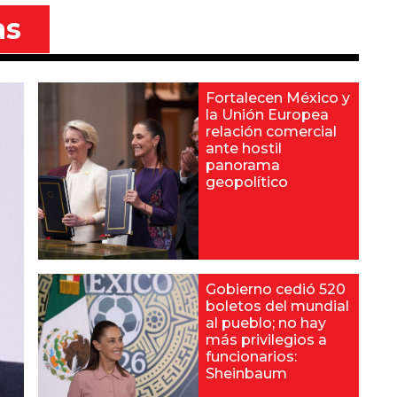
as
Fortalecen México y
la Unión Europea
relación comercial
ante hostil
panorama
geopolítico
Gobierno cedió 520
boletos del mundial
al pueblo; no hay
más privilegios a
funcionarios:
Sheinbaum