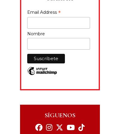
*
Email Address
Nombre
SÍGUENOS