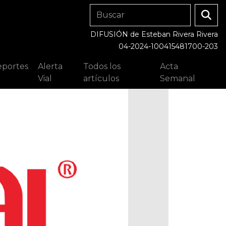
DIFUSIÓN de Esteban Rivera Rivera
04-2024-100415481700-203
portes
Alerta
Todos los
Acta
Vial
artículos
Semanal