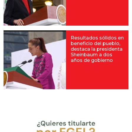
Resultados sólidos en
beneficio del pueblo,
destaca la presidenta
Sheinbaum a dos
años de gobierno