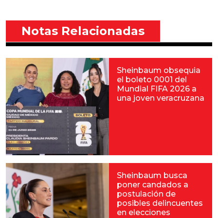
Notas Relacionadas
Sheinbaum obsequia
el boleto 0001 del
Mundial FIFA 2026 a
una joven veracruzana
Sheinbaum busca
poner candados a
postulación de
posibles delincuentes
en elecciones