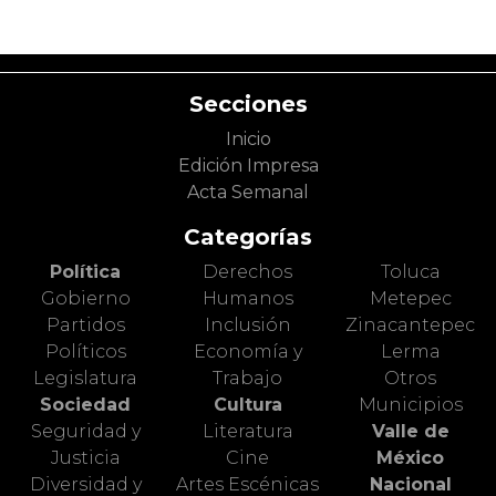
Secciones
Inicio
Edición Impresa
Acta Semanal
Categorías
Política
Derechos
Toluca
Gobierno
Humanos
Metepec
Partidos
Inclusión
Zinacantepec
Políticos
Economía y
Lerma
Legislatura
Trabajo
Otros
Sociedad
Cultura
Municipios
Seguridad y
Literatura
Valle de
Justicia
Cine
México
Diversidad y
Artes Escénicas
Nacional