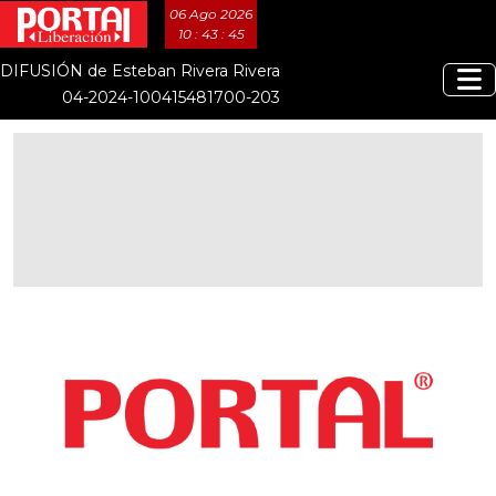
06 Ago 2026
10 : 43 : 45
DIFUSIÓN de Esteban Rivera Rivera
04-2024-100415481700-203