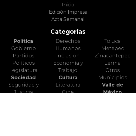
Inicio
Edición Impresa
Acta Semanal
Categorías
Política
Derechos
Toluca
Gobierno
Humanos
Metepec
Partidos
Inclusión
Zinacantepec
Políticos
Economía y
Lerma
Legislatura
Trabajo
Otros
Sociedad
Cultura
Municipios
Seguridad y
Literatura
Valle de
Justicia
Cine
México
Diversidad y
Artes Escénicas
Nacional
Género
Artes Plásticas
Mundo Animal
Educación
Ciencia
Deportes
Salud
Turismo
Alerta Vial
Medio
Valle de
Ambiente
Toluca