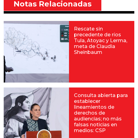
Notas Relacionadas
Rescate sin
precedente de ríos
Tula, Atoyac y Lerma,
meta de Claudia
Sheinbaum
Consulta abierta para
establecer
lineamientos de
derechos de
audiencias; no más
falsas noticias en
medios: CSP