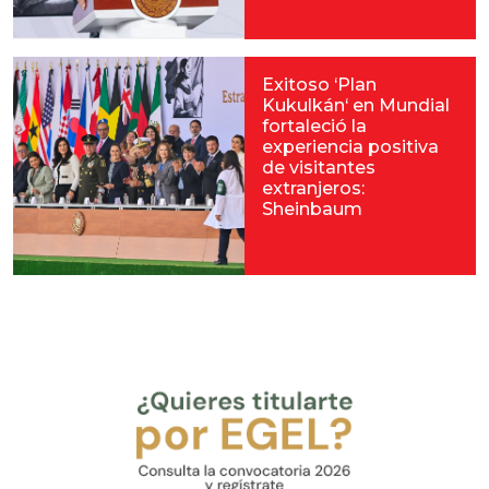
Exitoso ‘Plan
Kukulkán‘ en Mundial
fortaleció la
experiencia positiva
de visitantes
extranjeros:
Sheinbaum