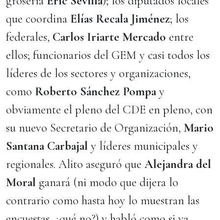
grosería
Eric Sevilla
); los diputados locales
que coordina
Elías Recala Jiménez
; los
federales,
Carlos Iriarte Mercado
entre
ellos; funcionarios del GEM y casi todos los
líderes de los sectores y organizaciones,
como
Roberto Sánchez Pompa
y
obviamente el pleno del CDE en pleno, con
su nuevo Secretario de Organización,
Mario
Santana Carbajal
y líderes municipales y
regionales. Alito aseguró que
Alejandra del
Moral
ganará (ni modo que dijera lo
contrario como hasta hoy lo muestran las
encuestas, ¿qué no?) y habló como si ya