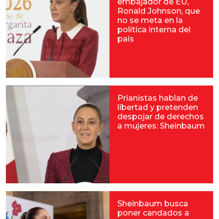
embajador de EU,
Ronald Johnson, que
no se meta en la
política interna del
país
Prianistas hablan de
libertad y pretenden
despojar de derechos
a mujeres: Sheinbaum
Sheinbaum busca
poner candados a