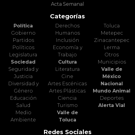
Acta Semanal
Categorías
Política
Derechos
Toluca
Gobierno
Humanos
Metepec
Partidos
Inclusión
Zinacantepec
Políticos
Economía y
Lerma
Legislatura
Trabajo
Otros
Sociedad
Cultura
Municipios
Seguridad y
Literatura
Valle de
Justicia
Cine
México
Diversidad y
Artes Escénicas
Nacional
Género
Artes Plásticas
Mundo Animal
Educación
Ciencia
Deportes
Salud
Turismo
Alerta Vial
Medio
Valle de
Ambiente
Toluca
Redes Sociales