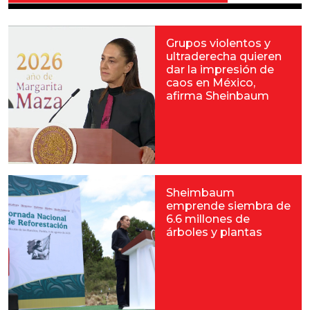
Grupos violentos y
ultraderecha quieren
dar la impresión de
caos en México,
afirma Sheinbaum
Sheimbaum
emprende siembra de
6.6 millones de
árboles y plantas