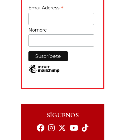
*
Email Address
Nombre
SÍGUENOS