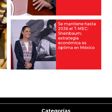
Se mantiene hasta
2036 el T-MEC:
Sheinbaum;
estrategia
económica es
óptima en México
Categorías