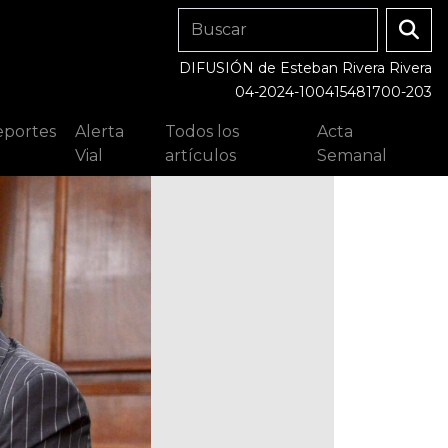
DIFUSIÓN de Esteban Rivera Rivera
04-2024-100415481700-203
portes
Alerta
Todos los
Acta
Vial
artículos
Semanal