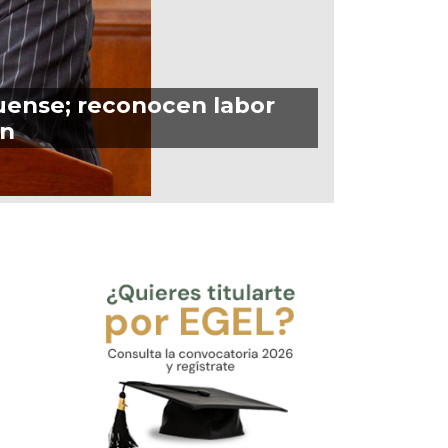
quense; reconocen labor
ón