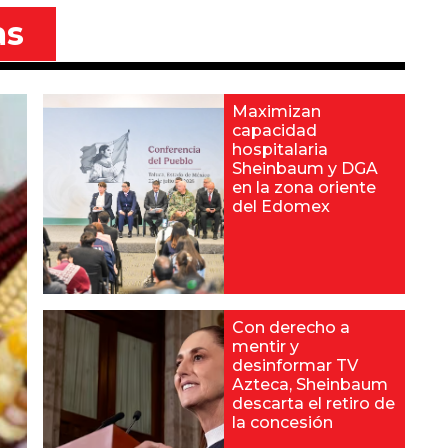
as
Maximizan
capacidad
hospitalaria
Sheinbaum y DGA
en la zona oriente
del Edomex
Con derecho a
mentir y
desinformar TV
Azteca, Sheinbaum
descarta el retiro de
la concesión