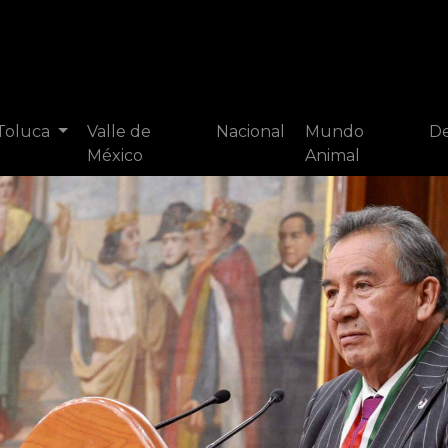
 Toluca
Valle de
Nacional
Mundo
De
México
Animal