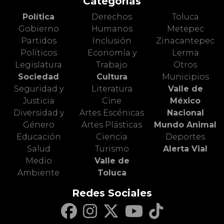
Categorías
Política
Derechos
Toluca
Gobierno
Humanos
Metepec
Partidos
Inclusión
Zinacantepec
Políticos
Economía y
Lerma
Legislatura
Trabajo
Otros
Sociedad
Cultura
Municipios
Seguridad y
Literatura
Valle de
Justicia
Cine
México
Diversidad y
Artes Escénicas
Nacional
Género
Artes Plásticas
Mundo Animal
Educación
Ciencia
Deportes
Salud
Turismo
Alerta Vial
Medio
Valle de
Ambiente
Toluca
Redes Sociales