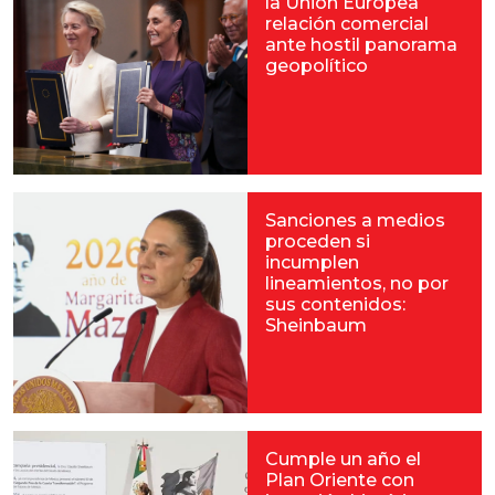
la Unión Europea
relación comercial
ante hostil panorama
geopolítico
Sanciones a medios
proceden si
incumplen
lineamientos, no por
sus contenidos:
Sheinbaum
Cumple un año el
Plan Oriente con