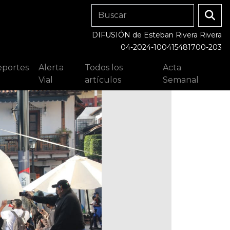
DIFUSIÓN de Esteban Rivera Rivera
04-2024-100415481700-203
portes
Alerta
Todos los
Acta
Vial
artículos
Semanal