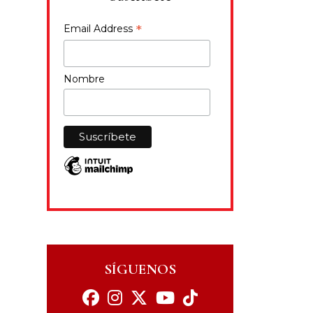
*
Email Address
Nombre
SÍGUENOS