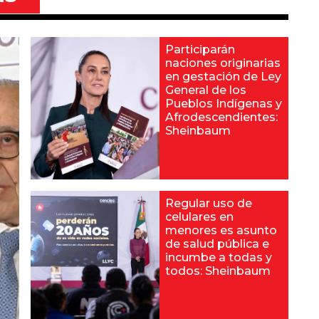
Participarán
naciones originarias
en gestación de Ley
General de los
Pueblos Indígenas y
Afrodescendientes:
Sheinbaum
Regular uso de
celulares en
menores es asunto
de salud pública e
incumbe a todas y
todos: Sheinbaum