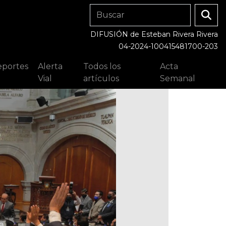
DIFUSIÓN de Esteban Rivera Rivera
04-2024-100415481700-203
portes
Alerta
Todos los
Acta
Vial
artículos
Semanal