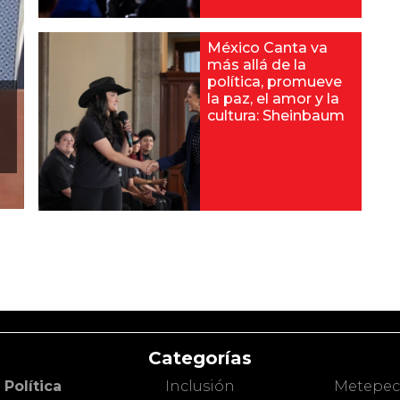
México Canta va
más allá de la
política, promueve
la paz, el amor y la
cultura: Sheinbaum
Categorías
Política
Inclusión
Metepe