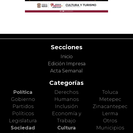
Secciones
Inicio
Edición Impresa
Acta Semanal
Categorías
Política
Derechos
Toluca
Gobierno
Humanos
Metepec
Partidos
Inclusión
Zinacantepec
Políticos
Economía y
Lerma
Legislatura
Trabajo
Otros
Sociedad
Cultura
Municipios