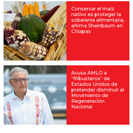
Conservar el maíz
nativo es proteger la
soberanía alimentaria,
afirma Sheinbaum en
Chiapas
Acusa AMLO a
“filibusteros” de
Estados Unidos de
pretender disminuir al
Movimiento de
Regeneración
Nacional