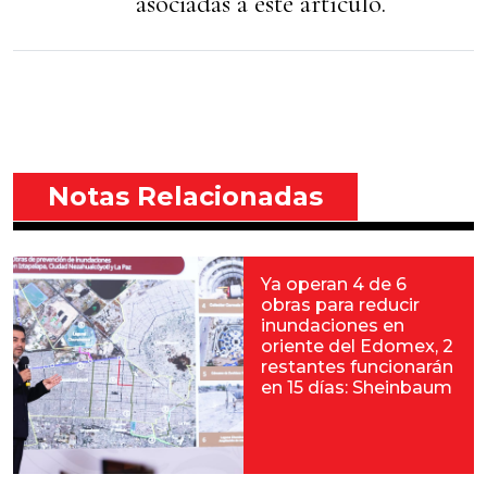
asociadas a éste artículo.
Notas Relacionadas
Ya operan 4 de 6
obras para reducir
inundaciones en
oriente del Edomex, 2
restantes funcionarán
en 15 días: Sheinbaum