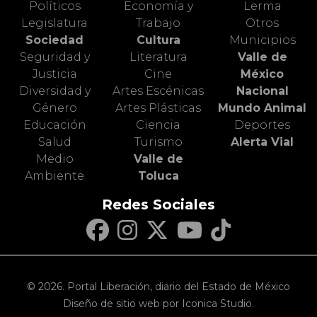
Políticos
Economía y
Lerma
Legislatura
Trabajo
Otros
Sociedad
Cultura
Municipios
Seguridad y
Literatura
Valle de
Justicia
Cine
México
Diversidad y
Artes Escénicas
Nacional
Género
Artes Plásticas
Mundo Animal
Educación
Ciencia
Deportes
Salud
Turismo
Alerta Vial
Medio
Valle de
Ambiente
Toluca
Redes Sociales
© 2026. Portal Liberación, diario del Estado de México
Diseño de sitio web por Iconica Studio.