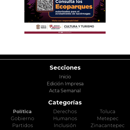
Secciones
Inicio
Edición Impresa
Acta Semanal
Categorías
Política
Derechos
Toluca
Gobierno
Humanos
Metepec
Partidos
Inclusión
Zinacantepec