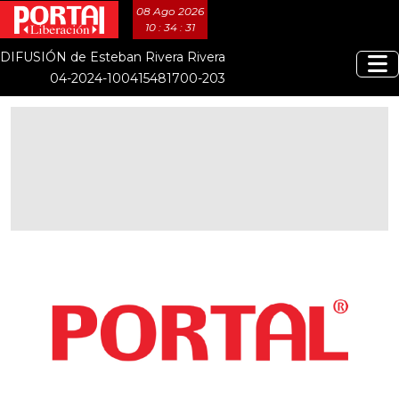
08 Ago 2026
10 : 34 : 31
DIFUSIÓN de Esteban Rivera Rivera
04-2024-100415481700-203