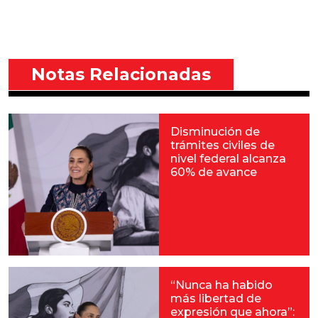
Notas Relacionadas
Disminución de
trámites civiles de
nivel federal alcanza
60% de avance
“Nunca ha habido
más libertad de
expresión que ahora”: