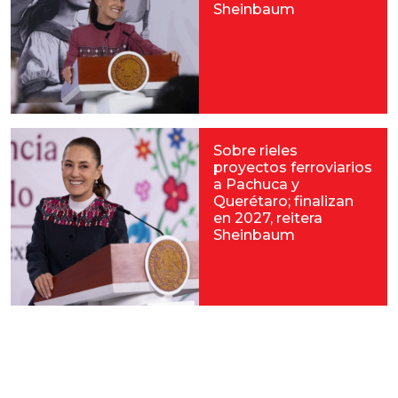
Sheinbaum
Sobre rieles
proyectos ferroviarios
a Pachuca y
Querétaro; finalizan
en 2027, reitera
Sheinbaum