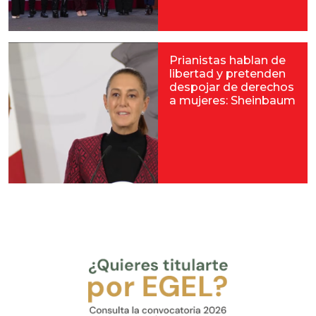
Prianistas hablan de
libertad y pretenden
despojar de derechos
a mujeres: Sheinbaum