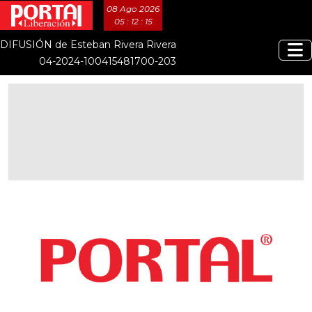
08 Ago 2026
05 : 12 : 16
DIFUSIÓN de Esteban Rivera Rivera
04-2024-100415481700-203