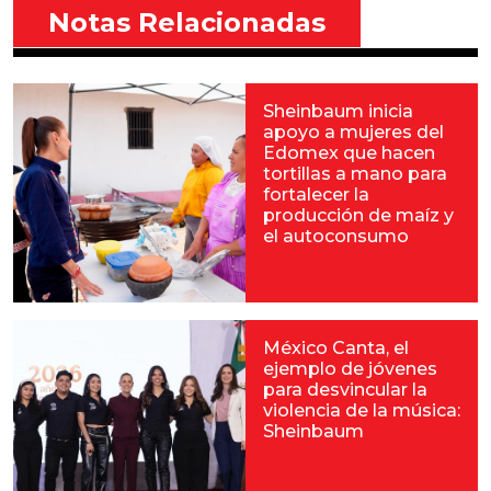
Notas Relacionadas
Sheinbaum inicia
apoyo a mujeres del
Edomex que hacen
tortillas a mano para
fortalecer la
producción de maíz y
el autoconsumo
México Canta, el
ejemplo de jóvenes
para desvincular la
violencia de la música:
Sheinbaum