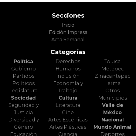
Secciones
Inicio
Edición Impresa
Acta Semanal
Categorías
Política
Derechos
Toluca
Gobierno
Humanos
Metepec
Partidos
Inclusión
Zinacantepec
Políticos
Economía y
Lerma
Legislatura
Trabajo
Otros
Sociedad
Cultura
Municipios
Seguridad y
Literatura
Valle de
Justicia
Cine
México
Diversidad y
Artes Escénicas
Nacional
Género
Artes Plásticas
Mundo Animal
Educación
Ciencia
Deportes