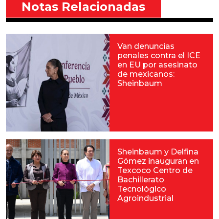
Notas Relacionadas
Van denuncias
penales contra el ICE
en EU por asesinato
de mexicanos:
Sheinbaum
Sheinbaum y Delfina
Gómez inauguran en
Texcoco Centro de
Bachillerato
Tecnológico
Agroindustrial