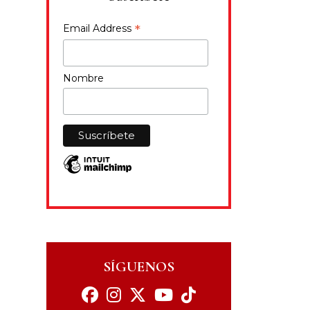
*
Email Address
Nombre
SÍGUENOS