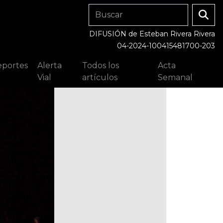
DIFUSIÓN de Esteban Rivera Rivera
04-2024-100415481700-203
portes
Alerta
Todos los
Acta
Vial
artículos
Semanal