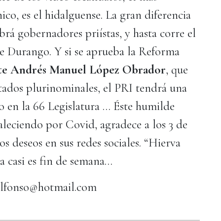
ico, es el hidalguense. La gran diferencia
brá gobernadores priístas, y hasta corre el
de Durango. Y si se aprueba la Reforma
te Andrés Manuel López Obrador
, que
utados plurinominales, el PRI tendrá una
o en la 66 Legislatura … Éste humilde
aleciendo por Covid, agradece a los 3 de
os deseos en sus redes sociales. “Hierva
a casi es fin de semana…
alfonso@hotmail.com