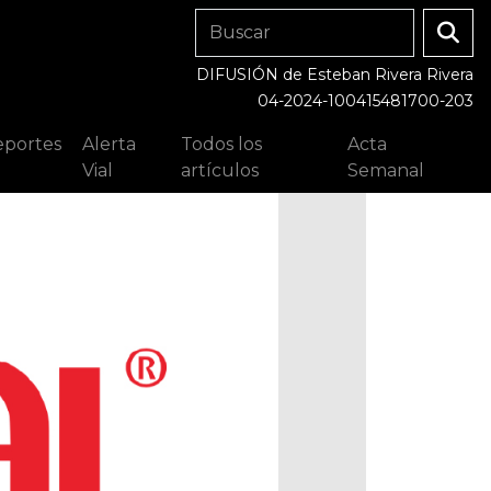
DIFUSIÓN de Esteban Rivera Rivera
04-2024-100415481700-203
portes
Alerta
Todos los
Acta
Vial
artículos
Semanal