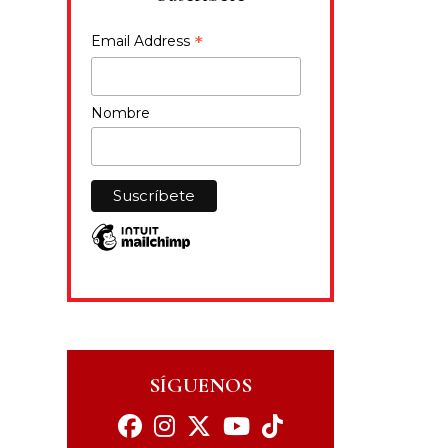
*
Email Address
Nombre
SÍGUENOS