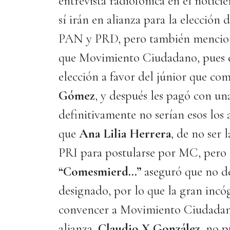
entrevista radiofónica en el notici
sí irán en alianza para la elección
PAN y PRD, pero también mencionó
que Movimiento Ciudadano, pues 
elección a favor del júnior que co
Gómez
, y después les pagó con una
definitivamente no serían esos los a
que
Ana Lilia Herrera
, de no ser l
PRI para postularse por MC, pero 
“Comesmierd…”
aseguró que no de
designado, por lo que la gran incó
convencer a Movimiento Ciudadano
alianza,
Claudio X González
, no 