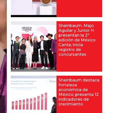
Sheinbaum, Majo
Aguilar y Junior H
presentan la 2ª
edición de México
Canta; inicia
registro de
concursantes
Sheinbaum destaca
fortaleza
económica de
México; presenta 12
indicadores de
crecimiento