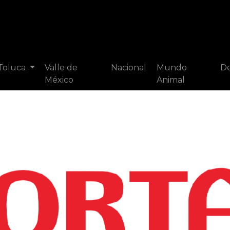
 Toluca
Valle de
Nacional
Mundo
De
México
Animal