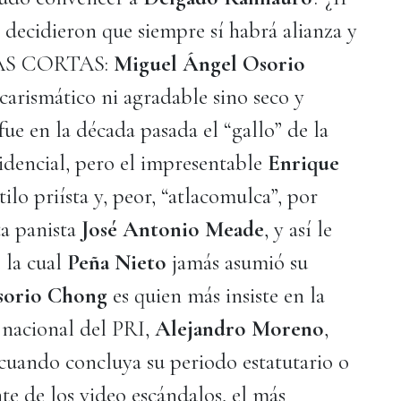
ya decidieron que siempre sí habrá alianza y
OTAS CORTAS:
Miguel Ángel Osorio
 carismático ni agradable sino seco y
ue en la década pasada el “gallo” de la
sidencial, pero el impresentable
Enrique
ilo priísta y, peor, “atlacomulca”, por
ta panista
José Antonio Meade
, y así le
 la cual
Peña Nieto
jamás asumió su
sorio Chong
es quien más insiste en la
 nacional del PRI,
Alejandro Moreno
,
cuando concluya su periodo estatutario o
te de los video escándalos, el más