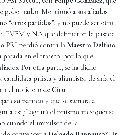
ero Así Sucede, con
Felipe González
, que
 de gobernador. Mencionó a sus aliados
 “otros partidos”, y no puede ser otro
el PVEM y NA que definieron la pasada
mo PRI perdió contra la
Maestra Delfina
 patada en el trasero, por lo que
liados. Por otra parte, se ha dicho
a candidata priista y aliancista, dejaría el
en el noticiero de
Ciro
jará su partido y que se sumará al
gnita es: ¿Logrará el priísmo mexiquense
 cuando el impulsor de la
pudo convencer a
Delgado Rannauro
? ¿Ir