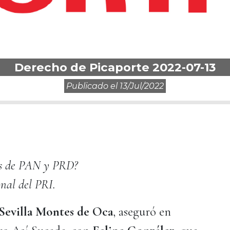
Derecho de Picaporte 2022-07-13
Publicado el
13/jul/2022
más de PAN y PRD?
onal del PRI.
 Sevilla Montes de Oca
, aseguró en