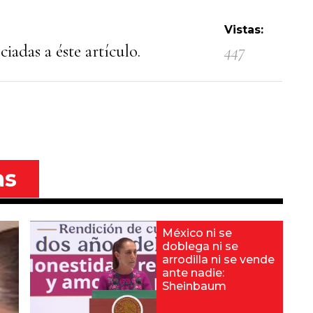
Vistas:
iadas a éste artículo.
447
as
México ni se
doblega ni se
arrodilla ni se vende
ante nadie:
Sheinbaum