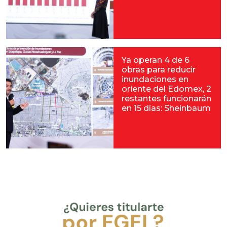
Ya operan 4 de 6
obras para reducir
inundaciones en
oriente del Edomex, 2
restantes funcionarán
en 15 días: Sheinbaum