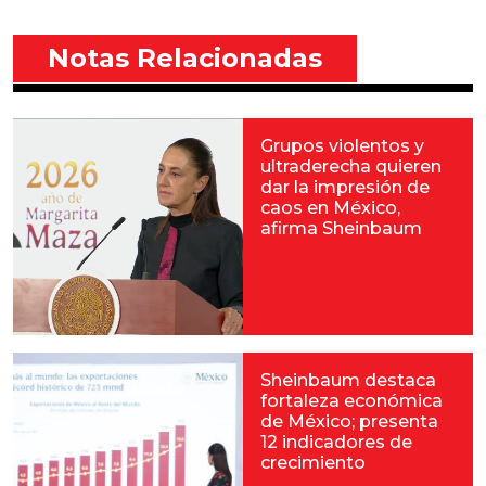
Notas Relacionadas
Grupos violentos y
ultraderecha quieren
dar la impresión de
caos en México,
afirma Sheinbaum
Sheinbaum destaca
fortaleza económica
de México; presenta
12 indicadores de
crecimiento