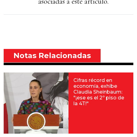
asociadas a éste artículo.
Notas Relacionadas
Cifras récord en
economía, exhibe
Claudia Sheinbaum:
"¡ese es el 2º piso de
la 4T!"