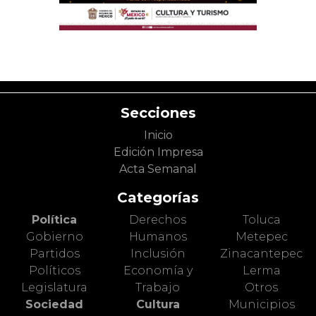
Secciones
Inicio
Edición Impresa
Acta Semanal
Categorías
Política
Derechos
Toluca
Gobierno
Humanos
Metepec
Partidos
Inclusión
Zinacantepec
Políticos
Economía y
Lerma
Legislatura
Trabajo
Otros
Sociedad
Cultura
Municipios