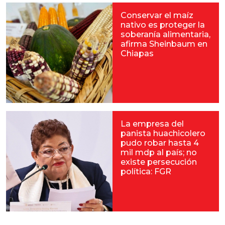
Conservar el maíz
nativo es proteger la
soberanía alimentaria,
afirma Sheinbaum en
Chiapas
La empresa del
panista huachicolero
pudo robar hasta 4
mil mdp al país; no
existe persecución
política: FGR