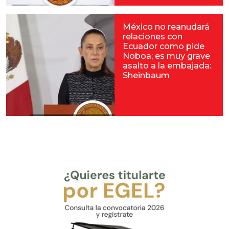
México no reanudará
relaciones con
Ecuador como pide
Noboa; es muy grave
asalto a la embajada:
Sheinbaum