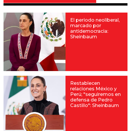
El periodo neoliberal,
marcado por
antidemocracia:
Sheinbaum
Restablecen
relaciones México y
Perú; "seguiremos en
defensa de Pedro
Castillo": Sheinbaum