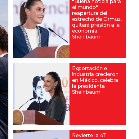
"Buena noticia para
el mundo"
reapertura del
estrecho de Ormuz,
quitará presión a la
economía:
Sheinbaum
Exportación e
industria crecieron
en México, celebra
la presidenta
Sheinbaum
Revierte la 4T