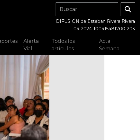
DIFUSIÓN de Esteban Rivera Rivera
04-2024-100415481700-203
portes
Alerta
Todos los
Acta
Vial
artículos
Semanal