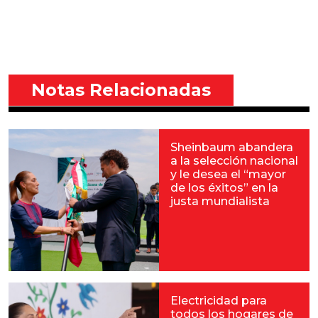
Notas Relacionadas
Sheinbaum abandera
a la selección nacional
y le desea el “mayor
de los éxitos” en la
justa mundialista
Electricidad para
todos los hogares de