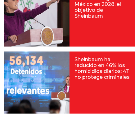
México en 2028, el
objetivo de
Sheinbaum
Sheinbaum ha
reducido en 46% los
homicidios diarios: 4T
no protege criminales