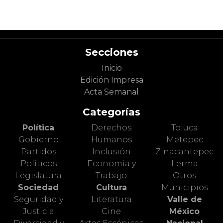
Secciones
Inicio
Edición Impresa
Acta Semanal
Categorías
Política
Derechos
Toluca
Gobierno
Humanos
Metepec
Partidos
Inclusión
Zinacantepec
Políticos
Economía y
Lerma
Legislatura
Trabajo
Otros
Sociedad
Cultura
Municipios
Seguridad y
Literatura
Valle de
Justicia
Cine
México