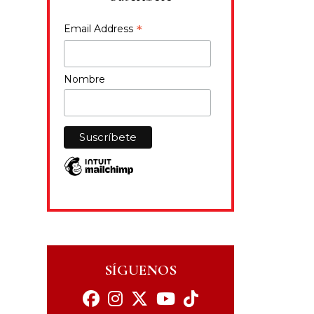
*
Email Address
Nombre
SÍGUENOS