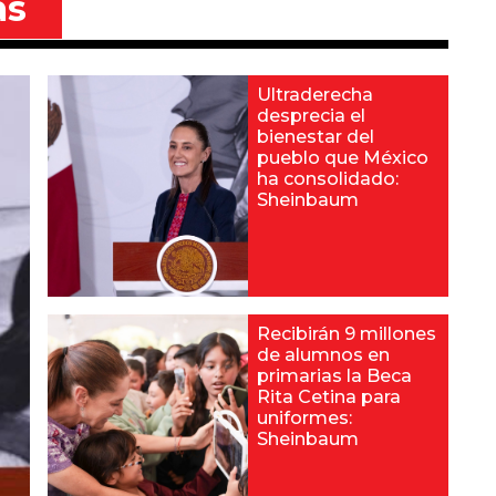
as
Ultraderecha
desprecia el
bienestar del
pueblo que México
ha consolidado:
Sheinbaum
Recibirán 9 millones
de alumnos en
primarias la Beca
Rita Cetina para
uniformes:
Sheinbaum