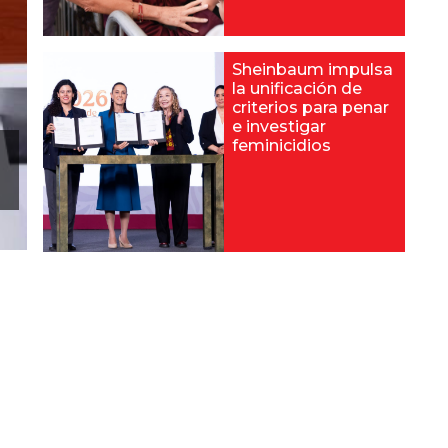
Sheinbaum impulsa
la unificación de
criterios para penar
e investigar
feminicidios