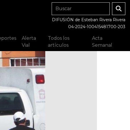
DIFUSIÓN de Esteban Rivera Rivera
04-2024-100415481700-203
portes
Alerta
Todos los
Acta
Vial
artículos
Semanal