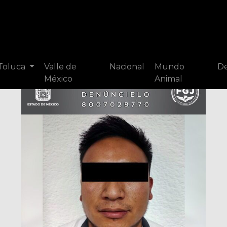
 Toluca
Valle de
Nacional
Mundo
De
México
Animal