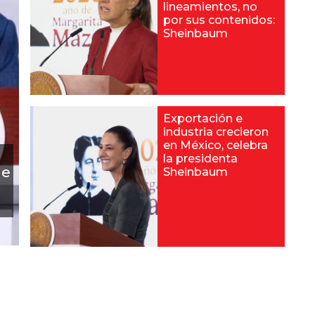
lineamientos, no
por sus contenidos:
Sheinbaum
Exportación e
industria crecieron
en México, celebra
l
la presidenta
de
Sheinbaum