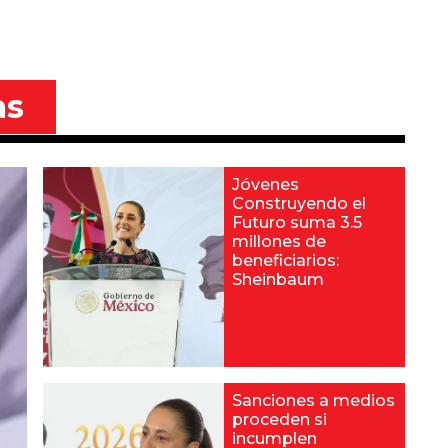
as
Jóvenes
Construyendo el
Futuro suma 3.5
millones de
beneficiarios:
Sheinbaum
Sanciones a medios
proceden si
incumplen