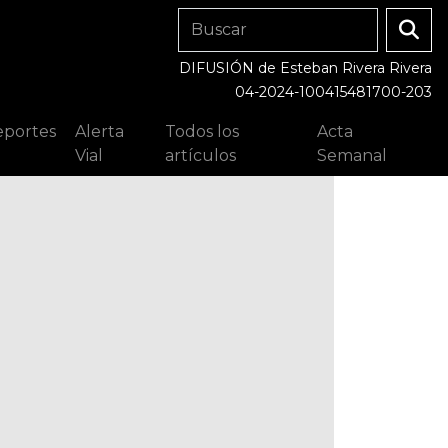
DIFUSIÓN de Esteban Rivera Rivera
04-2024-100415481700-203
portes
Alerta
Todos los
Acta
Vial
artículos
Semanal