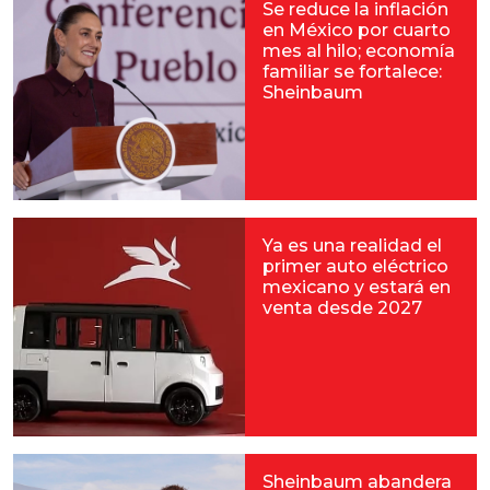
Se reduce la inflación
en México por cuarto
mes al hilo; economía
familiar se fortalece:
Sheinbaum
Ya es una realidad el
primer auto eléctrico
mexicano y estará en
venta desde 2027
Sheinbaum abandera