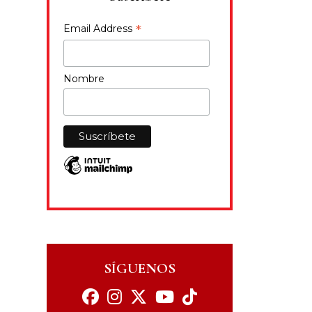
*
Email Address
Nombre
SÍGUENOS