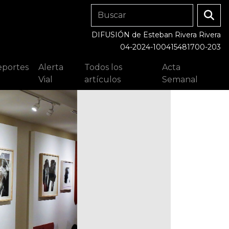
DIFUSIÓN de Esteban Rivera Rivera
04-2024-100415481700-203
portes
Alerta
Todos los
Acta
Vial
artículos
Semanal