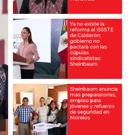
Ya no existe la
reforma al ISSSTE
de Calderón;
gobierno no
pactará con las
cúpulas
sindicalistas:
Sheinbaum
Sheinbaum anuncia
más preparatorias,
empleo para
jóvenes y refuerzo
de seguridad en
Morelos