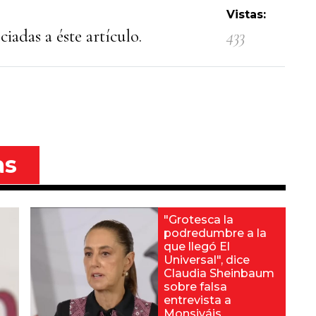
Vistas:
iadas a éste artículo.
433
as
"Grotesca la
podredumbre a la
que llegó El
Universal", dice
Claudia Sheinbaum
sobre falsa
entrevista a
Monsiváis