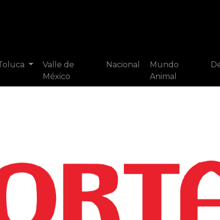
 Toluca
Valle de
Nacional
Mundo
De
México
Animal