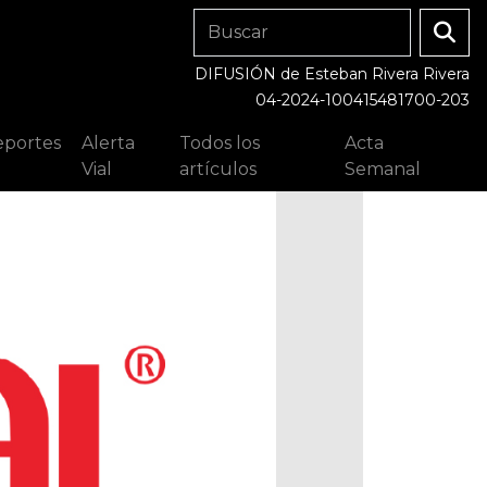
DIFUSIÓN de Esteban Rivera Rivera
04-2024-100415481700-203
portes
Alerta
Todos los
Acta
Vial
artículos
Semanal