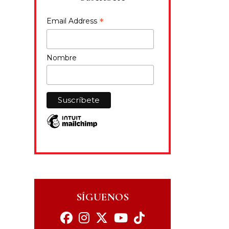
*
Email Address
Nombre
SÍGUENOS