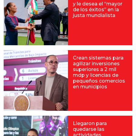
y le desea el “mayor
de los éxitos” en la
justa mundialista
Crean sistemas para
agilizar inversiones
superiores a 2 mil
mdp y licencias de
pequeños comercios
en municipios
Llegaron para
quedarse las
actividades