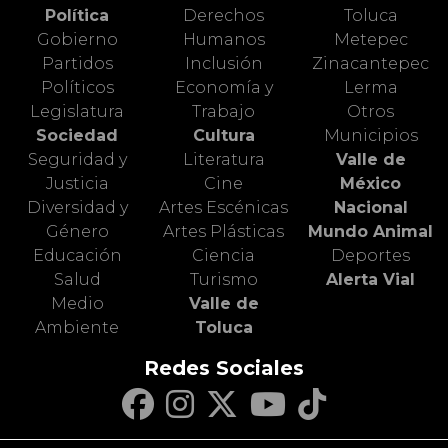
Política
Derechos
Toluca
Gobierno
Humanos
Metepec
Partidos
Inclusión
Zinacantepec
Políticos
Economía y
Lerma
Legislatura
Trabajo
Otros
Sociedad
Cultura
Municipios
Seguridad y
Literatura
Valle de
Justicia
Cine
México
Diversidad y
Artes Escénicas
Nacional
Género
Artes Plásticas
Mundo Animal
Educación
Ciencia
Deportes
Salud
Turismo
Alerta Vial
Medio
Valle de
Ambiente
Toluca
Redes Sociales