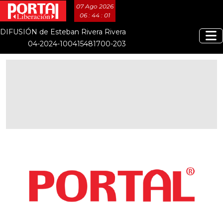
07 Ago 2026
06 : 44 : 02
DIFUSIÓN de Esteban Rivera Rivera
04-2024-100415481700-203