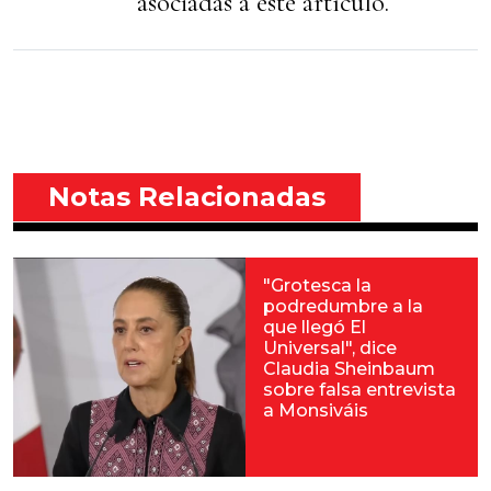
asociadas a éste artículo.
Notas Relacionadas
"Grotesca la
podredumbre a la
que llegó El
Universal", dice
Claudia Sheinbaum
sobre falsa entrevista
a Monsiváis