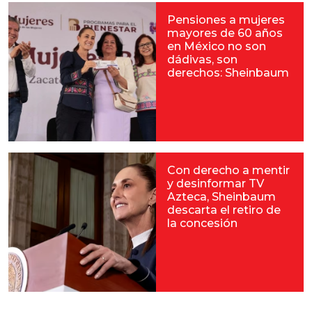
Pensiones a mujeres
mayores de 60 años
en México no son
dádivas, son
derechos: Sheinbaum
Con derecho a mentir
y desinformar TV
Azteca, Sheinbaum
descarta el retiro de
la concesión