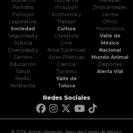
Gobierno
Humanos
Metepec
Partidos
Inclusión
Zinacantepec
Políticos
Economía y
Lerma
Legislatura
Trabajo
Otros
Sociedad
Cultura
Municipios
Seguridad y
Literatura
Valle de
Justicia
Cine
México
Diversidad y
Artes Escénicas
Nacional
Género
Artes Plásticas
Mundo Animal
Educación
Ciencia
Deportes
Salud
Turismo
Alerta Vial
Medio
Valle de
Ambiente
Toluca
Redes Sociales
© 2026. Portal Liberación, diario del Estado de México