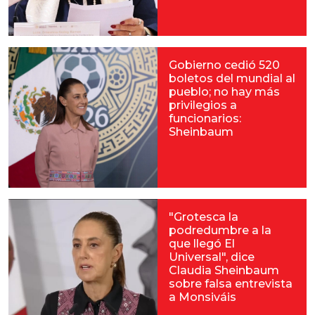
Gobierno cedió 520
boletos del mundial al
pueblo; no hay más
privilegios a
funcionarios:
Sheinbaum
"Grotesca la
podredumbre a la
que llegó El
Universal", dice
Claudia Sheinbaum
sobre falsa entrevista
a Monsiváis