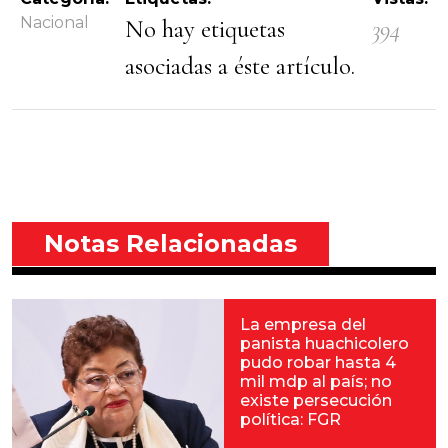
Nacional
No hay etiquetas
394
asociadas a éste artículo.
Notas Relacionadas
La empresa del
panista huachicolero
pudo robar hasta 4
mil mdp al país; no
existe persecución
política: FGR