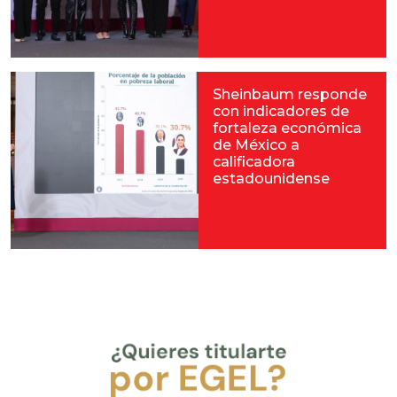
Sheinbaum responde
con indicadores de
fortaleza económica
de México a
calificadora
estadounidense