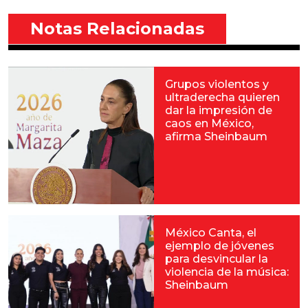
Notas Relacionadas
Grupos violentos y
ultraderecha quieren
dar la impresión de
caos en México,
afirma Sheinbaum
México Canta, el
ejemplo de jóvenes
para desvincular la
violencia de la música:
Sheinbaum